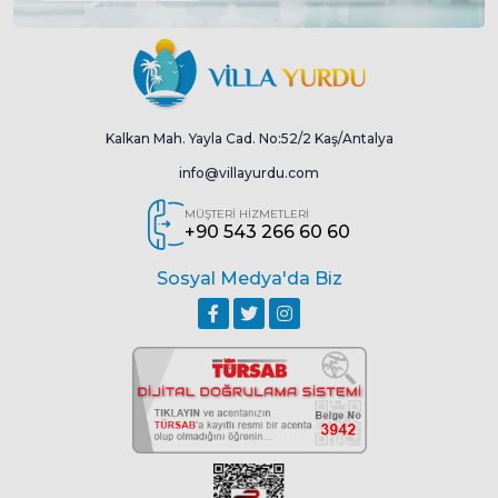
Havuz : Korunaklı Özel
En
3.5 Mt
Boy
12 Mt
Derinlik
1.45 Mt
Çocuk havuzu
Kalkan Mah. Yayla Cad. No:52/2 Kaş/Antalya
En
2 Mt
Boy
3 Mt
Derinlik
0.45 Mt
info@villayurdu.com
MÜŞTERİ HİZMETLERİ
+90 543 266 60 60
Sosyal Medya'da Biz