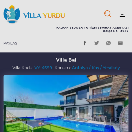
KALKAN SEDOZA TURİZM SEYAHAT ACENTASI
Belge No : 3942
PAYLAŞ
Villa Bal
Villa Kodu:
VY-4599
Konum:
Antalya / Kaş / Yeşilköy