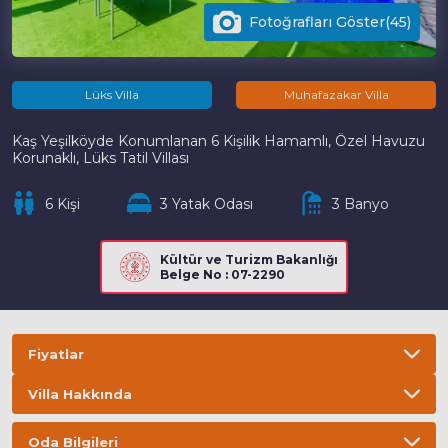
Fotoğrafları Göster(45)
Lüks Villa
Muhafazakar Villa
Kaş Yeşilköyde Konumlanan 6 Kişilik Hamamlı, Özel Havuzu
Korunaklı, Lüks Tatil Villası
6 Kişi
3 Yatak Odası
3 Banyo
Kültür ve Turizm Bakanlığı
Belge No : 07-2290
Fiyatlar
Villa Hakkında
Bilgi
ÖNEMLİ BİLGİLER
Oda Bilgileri