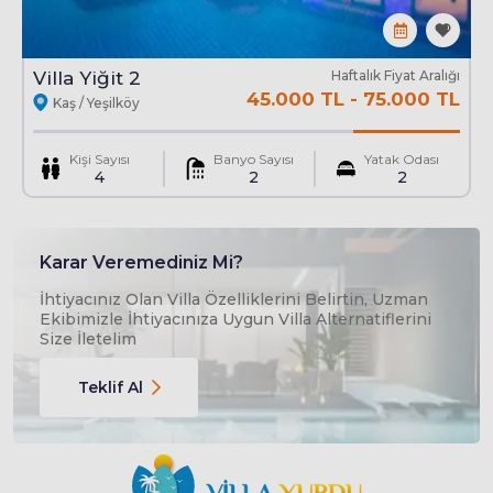
Villa Yiğit 2
Haftalık Fiyat Aralığı
Havuz : Korunaklı Özel
45.000 TL
-
75.000 TL
Kaş / Yeşilköy
En
3 Mt
Boy
9.5 Mt
Derinlik
1.5 Mt
Kişi Sayısı
Banyo Sayısı
Yatak Odası
4
2
2
Karar Veremediniz Mi?
İhtiyacınız Olan Villa Özelliklerini Belirtin, Uzman
Ekibimizle İhtiyacınıza Uygun Villa Alternatiflerini
Size İletelim
Teklif Al