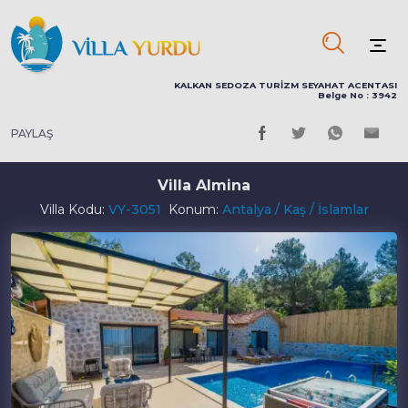
KALKAN SEDOZA TURİZM SEYAHAT ACENTASI
Belge No : 3942
PAYLAŞ
Villa Almina
Villa Kodu:
VY-3051
Konum:
Antalya / Kaş / İslamlar