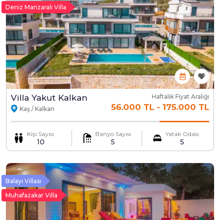
Deniz Manzaralı Villa
Villa Yakut Kalkan
Haftalık Fiyat Aralığı
56.000 TL
-
175.000 TL
Kaş / Kalkan
Kişi Sayısı
Banyo Sayısı
Yatak Odası
10
5
5
Balayı Villası
Muhafazakar Villa