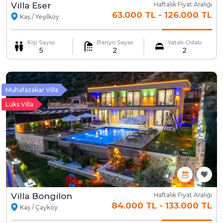
Villa Eser
Haftalık Fiyat Aralığı
63.000 TL
-
126.000 TL
Kaş / Yeşilköy
Kişi Sayısı
Banyo Sayısı
Yatak Odası
5
2
2
Muhafazakar Villa
Lüks Villa
Villa Bongilon
Haftalık Fiyat Aralığı
84.000 TL
-
133.000 TL
Kaş / Çayköy