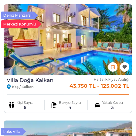
Deniz Manzaralı
Merkezi Konumlu
Villa Doğa Kalkan
Haftalık Fiyat Aralığı
43.750 TL
-
125.002 TL
Kaş / Kalkan
Kişi Sayısı
Banyo Sayısı
Yatak Odası
6
4
3
Lüks Villa