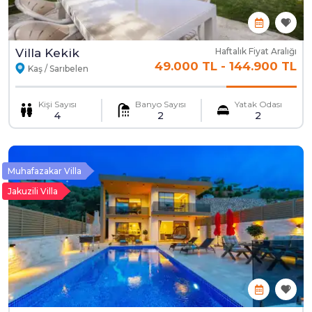
Villa Kekik
Haftalık Fiyat Aralığı
49.000 TL
-
144.900 TL
Kaş / Sarıbelen
Kişi Sayısı
Banyo Sayısı
Yatak Odası
4
2
2
Muhafazakar Villa
Jakuzili Villa