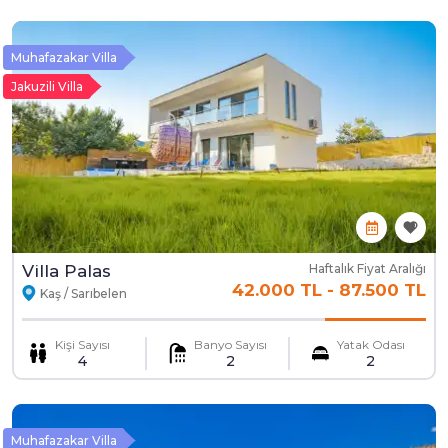
Muhafazakar Villa
Jakuzili Villa
Villa Palas
Haftalık Fiyat Aralığı
42.000 TL
-
87.500 TL
Kaş / Sarıbelen
Kişi Sayısı
Banyo Sayısı
Yatak Odası
4
2
2
Muhafazakar Villa