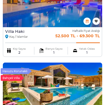
Villa Haki
Haftalık Fiyat Aralığı
52.500 TL
-
69.300 TL
Kaş / İslamlar
Kişi Sayısı
Banyo Sayısı
Yatak Odası
2
1
1
Havuzu Korunaklı
Bahçeli Villa