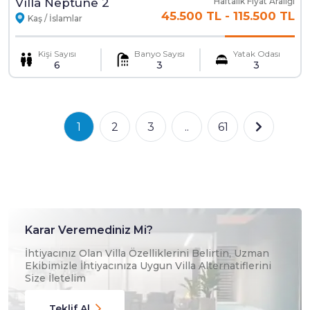
Villa Neptune 2
Haftalık Fiyat Aralığı
45.500 TL
-
115.500 TL
Kaş / İslamlar
Kişi Sayısı
Banyo Sayısı
Yatak Odası
6
3
3
1
2
3
..
61
Karar Veremediniz Mi?
İhtiyacınız Olan Villa Özelliklerini Belirtin, Uzman
Ekibimizle İhtiyacınıza Uygun Villa Alternatiflerini
Size İletelim
Teklif Al