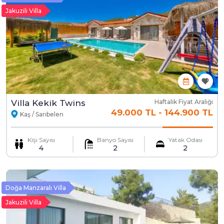
Jakuzili Villa
Villa Kekik Twins
Haftalık Fiyat Aralığı
49.000 TL
-
144.900 TL
Kaş / Sarıbelen
Kişi Sayısı
Banyo Sayısı
Yatak Odası
4
2
2
Doğa Manzaralı Villa
Jakuzili Villa