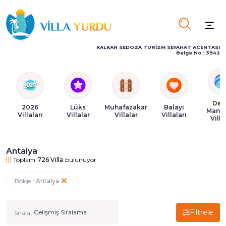
KALKAN SEDOZA TURİZM SEYAHAT ACENTASI
Belge No : 3942
Den
2026
Lüks
Muhafazakar
Balayı
Manza
Villaları
Villalar
Villalar
Villaları
Villa
Antalya
Toplam
726
Villa
bulunuyor
Bölge :
Antalya
Filtrele
Sırala: