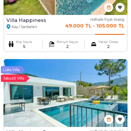
Villa Happiness
Haftalık Fiyat Aralığı
49.000 TL
-
105.000 TL
Kaş / Sarıbelen
Kişi Sayısı
Banyo Sayısı
Yatak Odası
5
2
2
Lüks Villa
Jakuzili Villa