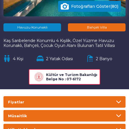
Fotoğrafları Göster(80)
Havuzu Korunaklı
Bahçeli Villa
Kaş Sarıbelende Konumlu 4 Kişilik, Özel Yüzme Havuzu
Korunaklı, Bahçeli, Çocuk Oyun Alanı Bulunan Tatil Villası
4 Kişi
2 Yatak Odası
2 Banyo
Kültür ve Turizm Bakanlığı
Belge No : 07-6172
Fiyatlar
TL
USD
GBP
EURO
Müsaitlik
Gecelik
Haftalık