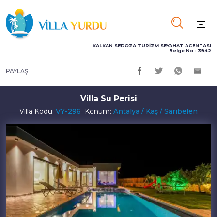
KALKAN SEDOZA TURİZM SEYAHAT ACENTASI
Belge No : 3942
PAYLAŞ
Villa Su Perisi
Villa Kodu:
VY-296
Konum:
Antalya / Kaş / Sarıbelen