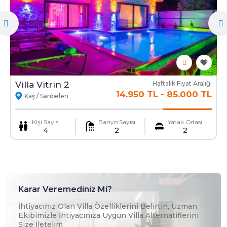
Ekstra Yatak
Ekstra Temizlik
Mama Sandalyesi
Ulaşım Hizmeti
Villa Vitrin 2
Haftalık Fiyat Aralığı
14.950 TL
-
85.000 TL
Kaş / Sarıbelen
Kişi Sayısı
Banyo Sayısı
Yatak Odası
4
2
2
Karar Veremediniz Mi?
İhtiyacınız Olan Villa Özelliklerini Belirtin, Uzman
Ekibimizle İhtiyacınıza Uygun Villa Alternatiflerini
Size İletelim