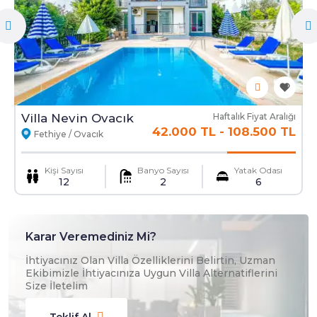
Villa Nevin Ovacık
Haftalık Fiyat Aralığı
42.000 TL
-
108.500 TL
Fethiye / Ovacık
Kişi Sayısı
Banyo Sayısı
Yatak Odası
12
2
6
Karar Veremediniz Mi?
İhtiyacınız Olan Villa Özelliklerini Belirtin, Uzman
Ekibimizle İhtiyacınıza Uygun Villa Alternatiflerini
Size İletelim
Teklif Al