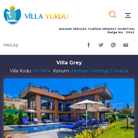
KALKAN SEDOZA TURİZM SEYAHAT ACENTASI
Belge No : 3942
PAYLAŞ
Villa Grey
Villa Kodu:
VY-7414
Konum:
Fethiye / Fethiye / Ovacık