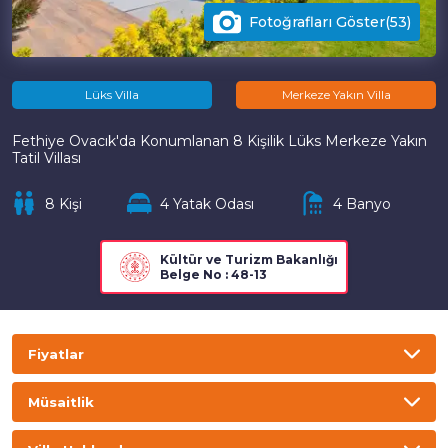
Fotoğrafları Göster(53)
Lüks Villa
Merkeze Yakın Villa
Fethiye Ovacık'da Konumlanan 8 Kişilik Lüks Merkeze Yakın
Tatil Villası
8 Kişi
4 Yatak Odası
4 Banyo
Kültür ve Turizm Bakanlığı
Belge No : 48-13
Fiyatlar
TL
USD
GBP
EURO
Müsaitlik
Gecelik
Haftalık